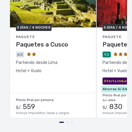
5 DÍAS / 4 NOCHES
5 DÍAS / 4 NOC
PAQUETE
PAQUETE
Paquetes a Cusco
Paquetes 
6.0
9.2
Partiendo desde Lima
Partiendo desd
Hotel + Vuelo
Hotel + Vuelo
Oferta Imbatib
Ahorras
S/.54
Precio final por p
Precio final por persona
S/. 884
559
830
S/.
S/.
Incluye impuestos, tasas y cargos
Incluye impuestos,