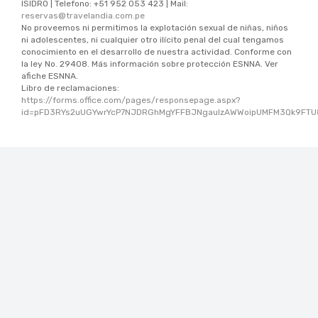
ISIDRO | Telefono: +
51 952 053 423
| Mail:
reservas@travelandia.com.pe
No proveemos ni permitimos la explotación sexual de niñas, niños
ni adolescentes, ni cualquier otro ilícito penal del cual tengamos
conocimiento en el desarrollo de nuestra actividad. Conforme con
la ley No. 29408. Más información sobre protección ESNNA. Ver
afiche ESNNA.
Libro de reclamaciones:
https://forms.office.com/pages/responsepage.aspx?
id=pFD3RYs2uUGYwrYcP7NJDRGhMgYFFBJNgauIzAWWoipUMFM3Qk9FTU83