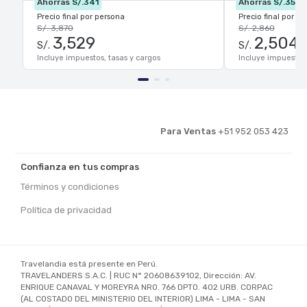
Ahorras
S/.341
Ahorras
S/.356
Precio final por persona
Precio final por p
S/. 3,870
S/. 2,860
3,529
2,504
S/.
S/.
Incluye impuestos, tasas y cargos
Incluye impuestos,
Para Ventas
+51 952 053 423
Confianza en tus compras
Términos y condiciones
Política de privacidad
Travelandia está presente en Perú.
TRAVELANDERS S.A.C. | RUC N° 20608639102, Dirección: AV.
ENRIQUE CANAVAL Y MOREYRA NRO. 766 DPTO. 402 URB. CORPAC
(AL COSTADO DEL MINISTERIO DEL INTERIOR) LIMA - LIMA - SAN