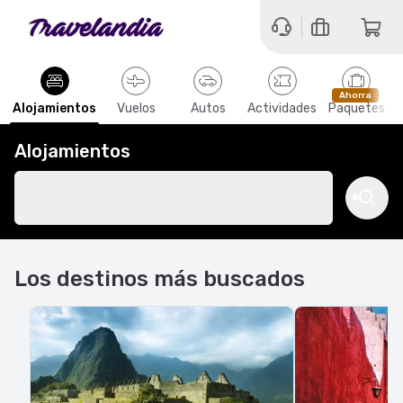
Ahorra
Alojamientos
Vuelos
Autos
Actividades
Paquetes
Alojamientos
Los destinos más buscados